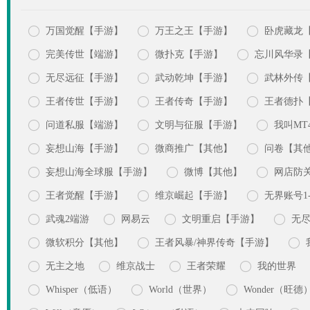



万国觉醒【手游】
万王之王【手游】
卧虎藏龙



完美传世【端游】
微扑克【手游】
忘川风华录



无尽远征【手游】
武动乾坤【手游】
武林外传



王者传世【手游】
王者传奇【手游】
王者德扑



问道私服【端游】
文明与征服【手游】
我叫MT



妄想山海【手游】
微商推广【其他】
问卷【其



妄想山海全球服【手游】
微博【其他】
网店防



王者觉醒【手游】
维京崛起【手游】
无界账号1-w




武魂2端游
网易云
文明重启【手游】
无



微软积分【其他】
王者风暴/神界传奇【手游】




无主之地
维京战士
王者荣耀
我的世界



Whisper（低语）
World（世界）
Wonder（旺德