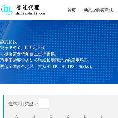
首页
动态IP购买商城
静态长效
纯净IP资源、IP固定不变
可根据需要低频自主进行更换。
适用于需要业务防关联或长期固定IP的应用场景。
覆盖全国多个地区，支持HTTP、HTTPS、Socks5。
选择项目类型 ->
A
B
C
D
E
F