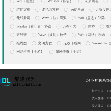




Will（意愿）
Whisper（私语）
未来回响




维度灾难
维也纳方程
涡旋星系
无标度网



无线梦境
Wave（波）函数
Will（意志）矩阵




Warden（看守者）协议
万有引力
网桥
微



五线谱
Wave（波动）粒子
Web（网络）蜘蛛




维恩图
文明方程
无线传感网
Wormhol


网易棋牌【手游】
闻风传奇【手游】
24小时联系
售后服务：
133
技术支持：
133
投诉建议：
133