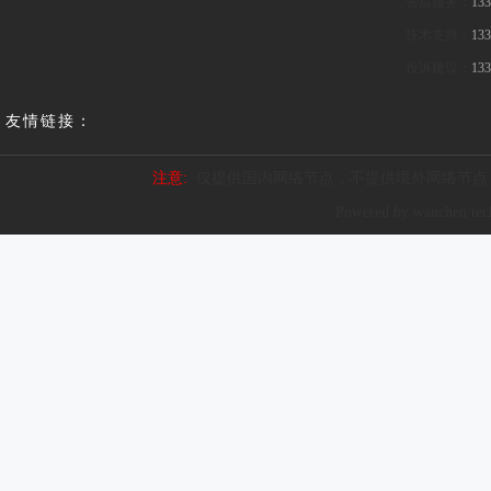
售后服务：
133
技术支持：
133
投诉建议：
133
友情链接：
注意:
仅提供国内网络节点，不提供境外网络节点
Powered by wanchen te